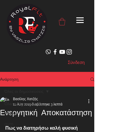
Σύνδεση
Ανάρτηση
Όλες οι δημοσιεύσεις
Βασίλης Χατζής
Όλες οι δημοσιεύσεις
11 Αυγ 2019
διαβάστηκε 3 λεπτά
Ενεργητική Αποκατάστηση
Fitness
gym
Πως να διατηρήσω καλή φυσική 