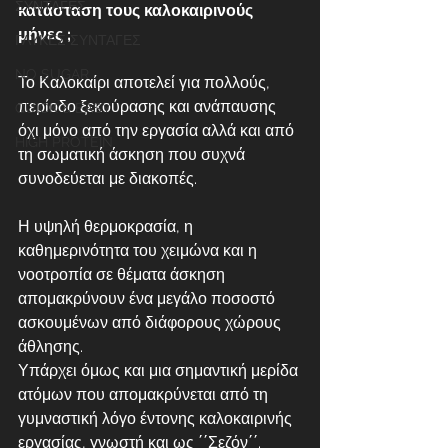
ΣΥΝΤΑΓΕΣ
κατάσταση τους καλοκαιρινούς 
μήνες ; 
ΓΛΥΚΕΣ ΣΥΝΤΑΓΕΣ
NO SUGAR
Το Καλοκαίρι αποτελεί για πολλούς, 
περίοδο ξεκούρασης και ανάπαυσης 
QUICK & EASY
όχι μόνο από την εργασία αλλά και από 
HIGH PROTEIN
τη σωματική άσκηση που συχνά 
συνοδεύεται με διακοπές. 
Η υψηλή θερμοκρασία, η 
καθημερινότητα του χειμώνα και η 
νοοτροπία σε θέματα άσκηση 
απομακρύνουν ένα μεγάλο ποσοστό 
ασκουμένων από διάφορους χώρους 
άθλησης.
Υπάρχει όμως και μια σημαντική μερίδα 
ατόμων που απομακρύνεται από τη 
γυμναστική λόγο έντονης καλοκαιρινής 
εργασίας, γνωστή και ως ΄΄Σεζόν΄΄. 