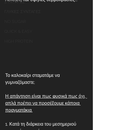
ΣΥΝΤΑΓΕΣ
ΓΛΥΚΕΣ ΣΥΝΤΑΓΕΣ
NO SUGAR
QUICK & EASY
HIGH PROTEIN
Το καλοκαίρι σταματάμε να 
γυμναζόμαστε; 
Η απάντηση είναι πως φυσικά πως όχι, 
απλά πρέπει να προσέξουμε κάποια 
πραγματάκια.
1. Κατά τη διάρκεια του μεσημεριού 