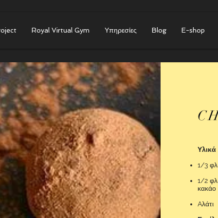
roject
Royal Virtual Gym
Υπηρεσίες
Blog
E-shop
C
Υλικά
1/3 φλ
1/2 φλ
κακάο
Aλάτι