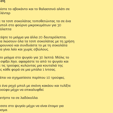
εση
στε το αβοκάντο και το θαλασσινό αλάτι σε
λέντερ
 τα τσιπ σοκολάτας τοποθετώντας τα σε ένα
 μπολ στο φούρνο μικροκυμάτων για 30
ρόλεπτα
έψτε το μείγμα για άλλα 20 δευτερόλεπτα,
να λιώσουν όλα τα τσιπ σοκολάτας με τη χρήση
ιρουνιού και συνδυάστε το με τη σοκολάτα
να γίνει λείο και χωρίς σβώλους.
το μείγμα στο ψυγείο για 30 λεπτά. Μόλις το
 σφίξει λίγο, αφαιρέστε το από το ψυγείο και
ε τις τρούφες κυλώντας μια κουταλιά της
 κάθε φορά σε μια μπάλα 1 ίντσας.
πει να σχηματίσετε περίπου 10 τρούφες.
ε ένα ρηχό μπολ με σκόνη κακάου και τυλίξτε
ρούφα μέχρι να επικαλυφθεί.
τήστε τα σε λαδόκολλα.
ετε στο ψυγείο μέχρι να είναι έτοιμο για
ισμα.