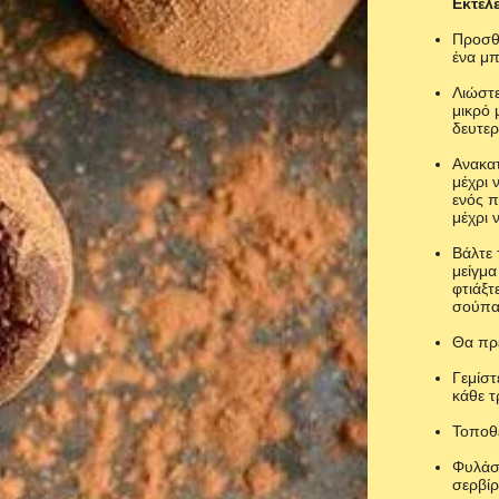
Εκτέλ
Προσθέ
ένα μπ
Λιώστε
μικρό
δευτε
Ανακατ
μέχρι 
ενός π
μέχρι 
Βάλτε 
μείγμα
φτιάξτ
σούπας
Θα πρέ
Γεμίστ
κάθε τ
Τοποθε
Φυλάσσ
σερβίρ