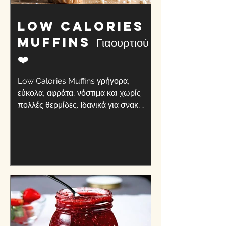
Low Calories
MuFFINs Γιαουρτιού
❤️
Low Calories Muffins γρήγορα,
εύκολα, αφράτα, νόστιμα και χωρίς
πολλές θερμίδες. Ιδανικά για σνακ,
πρωϊνό ή για συνοδευτικό με τον καφέ...