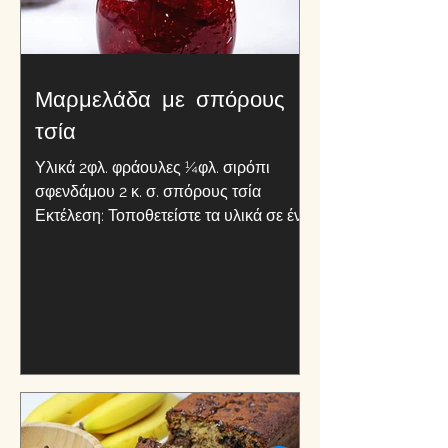
Μαρμελάδα με σπόρους
τσία
Υλικά 2φλ. φράουλες ¼φλ. σιρόπι
σφενδάμου 2 κ. σ. σπόρους τσία
Εκτέλεση: Τοποθετείστε τα υλικά σε ένα
μπλέντερ. Ανακατέψτε με μέτρια...