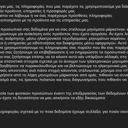
ιο μας, τις πληροφορίες που μας παρέχετε τις χρησιμοποιούμε για δι
αία προϊόντα, υπηρεσίες ή προσφορές μας
ρέπει να λάβουμε ή να σας παρέχουμε πρόσθετες πληροφορίες
νοποιημένοι με τα προϊόντα και τις υπηρεσίες μας.
ροσωπικά σας δεδομένα για να σας στείλουμε μηνύματα μάρκετινγκ, 
ερώσουμε για ανάκληση ενός προϊόντος που έχετε αγοράσει. Αν έχετε λο
ας ανάρτησης, μέσω ηλεκτρονικού ταχυδρομείου, μηνυμάτων κειμένου,
ή υπηρεσίες με ειδοποιήσεις και διαφημίσεις μέσω εφαρμογών. Αυτό σ
α να χρησιμοποιήσουμε τις πληροφορίες σας παρόλο που θα σας παρέχο
ί να σας ζητήσουμε να επιβεβαιώσετε ή να ενημερώσετε τα προσωπικά 
α σας ζητήσουμε επίσης να το κάνετε αυτό εάν υπάρξουν αλλαγές στη 
ε στατιστικά στοιχεία σχετικά με το άνοιγμα των ηλεκτρονικών μηνυμάτ
ς βοηθήσετε να παρακολουθούμε και να βελτιώνουμε τα ηλεκτρονικά μας 
νικές αποστολές ανά πάσα στιγμή κάνοντας στέλνωντας μήνυμα στο
in
ήσετε από τη λήψη μηνυμάτων μάρκετινγκ από εμάς, πιθανόν να συνε
ιασμό σας, τις έρευνες πελατών και τους διαγωνισμούς που πιθανόν να 
ασία των φυσικών προσώπων έναντι της επεξεργασίας των δεδομένων 
έχετε τη δυνατότητα να μας ασκήσετε τα εξής δικαιώματα:
ηροφορίες σχετικά με το ποια δεδομένα έχουμε συλλέξει, για ποιόν σκο