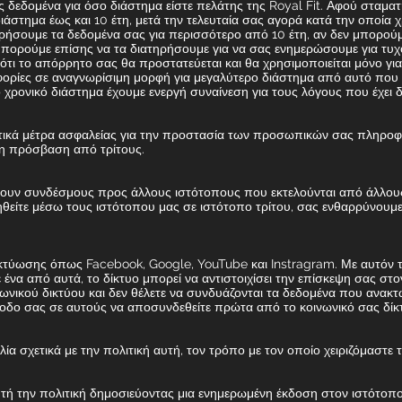
εδομένα για όσο διάστημα είστε πελάτης της Royal Fit. Αφού σταματήσ
ιάστημα έως και 10 έτη, μετά την τελευταία σας αγορά κατά την οποί
ήσουμε τα δεδομένα σας για περισσότερο από 10 έτη, αν δεν μπορούμε
Μπορούμε επίσης να τα διατηρήσουμε για να σας ενημερώσουμε για τυχ
τι το απόρρητο σας θα προστατεύεται και θα χρησιμοποιείται μόνο γι
ρίες σε αναγνωρίσιμη μορφή για μεγαλύτερο διάστημα από αυτό που εί
 χρονικό διάστημα έχουμε ενεργή συναίνεση για τους λόγους που έχει δ
ωτικά μέτρα ασφαλείας για την προστασία των προσωπικών σας πληρο
νη πρόσβαση από τρίτους.
ιέχουν συνδέσμους προς άλλους ιστότοπους που εκτελούνται από άλλου
θείτε μέσω τους ιστότοπου μας σε ιστότοπο τρίτου, σας ενθαρρύνουμε 
κτύωσης όπως Facebook, Google, YouTube και Instragram. Με αυτόν 
 ένα από αυτά, το δίκτυο μπορεί να αντιστοιχίσει την επίσκεψη σας στ
νωνικού δικτύου και δεν θέλετε να συνδυάζονται τα δεδομένα που ανακ
σοδο σας σε αυτούς να αποσυνδεθείτε πρώτα από το κοινωνικό σας δίκ
λία σχετικά με την πολιτική αυτή, τον τρόπο με τον οποίο χειριζόμαστ
τή την πολιτική δημοσιεύοντας μια ενημερωμένη έκδοση στον ιστότοπο