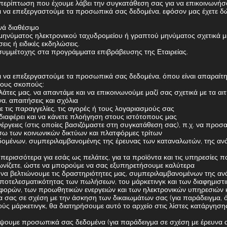
 περίπτωση που έχουμε λάβει την συγκατάθεση σας για να επικοινωνήσ
να επεξεργαστούμε τα προσωπικά σας δεδομένα, εφόσον μας έχετε δώ
νά διαθέσιμο
ηνύματος ηλεκτρονικού ταχυδρομείου ή γραπτού μηνύματος σχετικά με 
ις ή ειδικές εκδηλώσεις.
 συμμέτοχης στα προγράμματα επιβράβευσης της Εταιρείας.
 να επεξεργαστούμε τα προσωπικά σας δεδομένα, όπου είναι απαραίτ
θους σκοπούς:
τες μας, να απαντάμε και να επικοινωνούμε μαζί σας σχετικά με τα αι
, απαιτήσεις και σχόλια
ε τις παραγγελίες, τις αγορές ή τους λογαριασμούς σας
διαφέρει και να κάνετε πλοήγηση στους ιστότοπους μας
έργειες (στις οποίες βασιζόμαστε στη συγκατάθεση σας), π.χ. να προσα
ω των κοινωνικών δικτύων και πλατφόρμες τρίτων
εδομένων, συμπεριλαμβανομένης της έρευνας των καταναλωτών, της αν
ερισσότερα για εσάς ως πελάτες, για τα προϊόντα και τις υπηρεσίες π
ψωνίζετε, ώστε να μπορούμε να σας εξυπηρετήσουμε καλύτερα
ι να βελτιώνουμε τις δραστηριότητες μας, συμπεριλαμβανομένων της α
ποτελεσματικότητας των πωλήσεων, του μάρκετινγκ και των διαφημιστ
φορών, των προωθητικών ενεργειών και των ηλεκτρονικών υπηρεσιών 
 σας σε σχέση με την άσκηση των δικαιωμάτων σας (για παράδειγμα, ό
ύς μάρκετινγκ, θα διατηρήσουμε αυτό το αρχείο στις λίστες κατάργησ
ψουμε προσωπικά σας δεδομένα (για παράδειγμα σε σχέση με έρευνα 