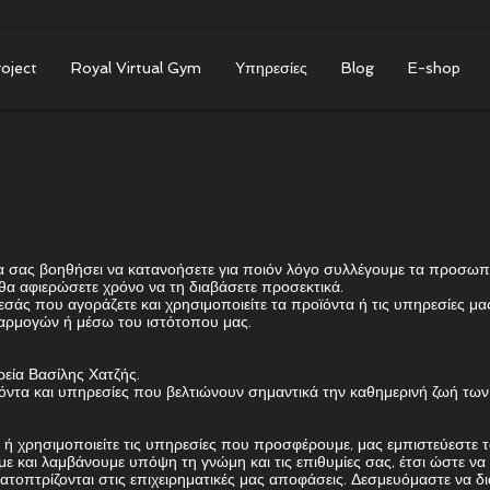
roject
Royal Virtual Gym
Υπηρεσίες
Blog
E-shop
α σας βοηθήσει να κατανοήσετε για ποιόν λόγο συλλέγουμε τα προσωπ
 θα αφιερώσετε χρόνο να τη διαβάσετε προσεκτικά.
ς εσάς που αγοράζετε και χρησιμοποιείτε τα προϊόντα ή τις υπηρεσίες
αρμογών ή μέσω του ιστότοπου μας.
ιρεία Βασίλης Χατζής.
ϊόντα και υπηρεσίες που βελτιώνουν σημαντικά την καθημερινή ζωή τω
ή χρησιμοποιείτε τις υπηρεσίες που προσφέρουμε, μας εμπιστεύεστε τα
ε και λαμβάνουμε υπόψη τη γνώμη και τις επιθυμίες σας, έτσι ώστε ν
ικατοπτρίζονται στις επιχειρηματικές μας αποφάσεις. Δεσμευόμαστε να 