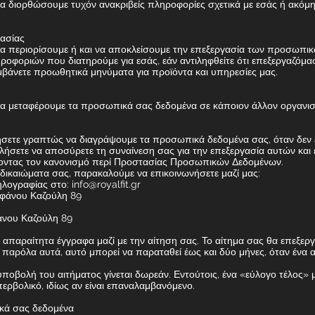
 να διορθώσουμε τυχόν ανακριβείς πληροφορίες σχετικά με εσάς ή ακ
γασίας
 να περιορίσουμε ή και να αποκλείσουμε την επεξεργασία των προσωπι
ροφοριών που διατηρούμε για εσάς, εάν αντιληφθείτε ότι επεξεργαζόμ
μβάνετε προωθητικά μηνύματα για προϊόντα και υπηρεσίες μας.
 να μεταφέρουμε τα προσωπικά σας δεδομένα σε κάποιον άλλον οργανισ
ητήσετε γραπτώς να διαγράψουμε τα προσωπικά δεδομένα σας, όταν δεν 
λήσετε να αποσύρετε τη συναίνεση σας για την επεξεργασία αυτών και
οντας τον κανονισμό περί Προστασίας Προσωπικών Δεδομένων.
 δικαιώματα σας, παρακαλούμε να επικοινωνήσετε μαζί μας:
ηλογραφίας στο:
info@royalfit.gr
εφάνου Καζούλη 89
άνου Καζούλη 89
τα απαραίτητα έγγραφα μαζί με την αίτηση σας. Το αίτημα σας θα επεξερ
παρόλα αυτά, αυτό μπορεί να παραταθεί έως και δύο μήνες, όταν ένα α
ποβολή του αιτήματος γίνεται δωρεάν. Εντούτοις, ένα «εύλογο τέλος» 
ερβολικό, ιδίως αν είναι επαναλαμβανόμενο.
κά σας δεδομένα