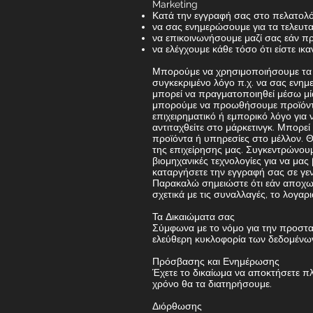
Marketing
Κατά την εγγραφή σας στο πελατολόγ
να σας ενημερώσουμε για τα τελευτ
να επικοινωνήσουμε μαζί σας εάν π
να ελέγχουμε κάθε τόσο ότι είστε ικα
Μπορούμε να χρησιμοποιήσουμε τα π
συγκεκριμένο λόγο π.χ. να σας ενημ
μπορεί να πραγματοποιηθεί μέσω μί
μπορούμε να προωθήσουμε προϊόντα 
επιχειρηματικό ή εμπορικό λόγο γι
αντιταχθείτε στο μάρκετινγκ. Μπορε
προϊόντα ή υπηρεσίες στο μέλλον. Θ
της επιχείρησης μας. Συγκεντρώνουμ
βιομηχανικές τεχνολογίες για να μα
καταργήσετε την εγγραφή σας σε γε
Παρακαλώ σημειώστε ότι εάν αποχωρ
σχετικά με τις συναλλαγές, το λογαρ
Τα Δικαιώματα σας
Σύμφωνα με το νόμο για την προστ
ελεύθερη κυκλοφορία των δεδομένων 
Πρόσβασης και Ενημέρωσης
Έχετε το δικαίωμα να αποκτήσετε πλ
χρόνο θα τα διατηρήσουμε.
Διόρθωσης