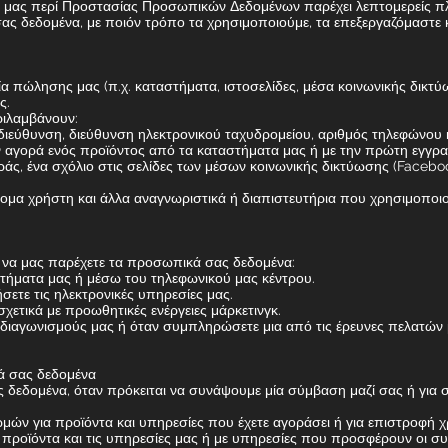
ς μας περί Προστασίας Προσωπικών Δεδομένων παρέχει λεπτομερείς πλη
ας δεδομένα, με ποιόν τρόπο τα χρησιμοποιούμε, τα επεξεργαζόμαστε κ
α πώλησης μας (π.χ. καταστήματα, ιστοσελίδες, μέσα κοινωνικής δικτύ
ς.
ριλαμβάνουν:
εύθυνση, διεύθυνση ηλεκτρονικού ταχυδρομείου, αριθμός τηλεφώνου και
ν αγορά ενός προϊόντος από τα καταστήματα μας ή με την πρώτη εγγρα
οράς, ένα σχόλιο στις σελίδες των μέσων κοινωνικής δικτύωσης (Faceboo
μα χρήστη και άλλα αναγνωριστικά ή διαπιστευτήρια που χρησιμοποιο
ε να μας παρέχετε τα προσωπικά σας δεδομένα:
τήματα μας ή μέσω του τηλεφωνικού μας κέντρου.
σετε τις ηλεκτρονικές υπηρεσίες μας.
χετικά με προωθητικές ενέργειες μάρκετινγκ.
 διαγωνισμούς μας ή όταν συμπληρώσετε μια από τις έρευνες πελατών 
ά σας δεδομένα
δεδομένα, όταν πρόκειται να συνάψουμε μία σύμβαση μαζί σας ή για 
μών για προϊόντα και υπηρεσίες που έχετε αγοράσει ή για επιστροφή 
α προϊόντα και τις υπηρεσίες μας ή με υπηρεσίες που προσφέρουν οι σ