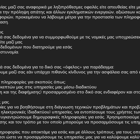
νίας μαζί σας αναφορικά με ληξιπρόθεσμες οφειλές είτε απευθείας είτε
και την πρόληψη απάτης και άλλων εγκληματικών ενεργειών, αξιώσεων
οφοριών, προκειμένου να λάβουμε μέτρα για την προστασία των πληροφ
αση.
ις
 σας δεδομένα για να συμμορφωθούμε με τις νομικές μας υποχρεώσει
τε μαζί μας
 δεδομένων που διατηρούμε για εσάς
αστυνομία.
σας δεδομένα για το δικό σας «όφελος» για παράδειγμα:
ουμε μαζί σας εάν υπάρχει πιθανός κίνδυνος για την ασφάλεια σας από
 πληροφορίες για σκοπούς όπως:
σκεπτών μας στις υπηρεσίες μας μέσω διαδικτύου
 και της διαφήμισης) προσαρμοσμένο στο δικό σας ενδιαφέρον και στο
 μας.
ίες για να βοηθήσουμε στη διάγνωση τεχνικών προβλημάτων και προβλ
ς ηλεκτρονικές (διαδικτύου) υπηρεσίες, να εντοπίσουμε τους χρήστες τ
 συγκεντρώσουμε δημογραφικές πληροφορίες για εσάς. Χρησιμοποιούμ
σης και τον τρόπο με τον οποίο μπορούμε να προσαρμόσουμε τις υπηρ
ηροφορίες που αποκτάμε για εσάς και με άλλους τρόπους, για τους οπ
τσι ώστε να προσαρμόσουμε τις υπηρεσίες μας για να καλύψουμε καλύτε