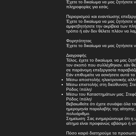
Έχετε το δικαίωμα να μας ζητήσετε
πληροφορίες για εσάς.
Περιορισμού και εναντίωσης επεξερ
Έχετε το δικαίωμα να μας ζητήσετε
αμφισβητήσετε την ακρίβεια των πλη
τρόπο ή εάν δεν θέλετε πλέον να λα
Φορητότητας
Έχετε το δικαίωμα να μας ζητήσετε
Διαγραφής
Τέλος, έχετε το δικαίωμα, να μας ζ
τον σκοπό που συλλέχθηκαν, εάν θε
σε παράνομη επεξεργασία παραβιάζ
Εάν επιθυμείτε να ασκήσετε αυτά τα
Μέσω αποστολής ηλεκτρονικής αλλ
Μέσω επιστολής στη διεύθυνση: Στ
Ρόδος (πόλη)
Μέσω του Καταστημάτων μας: Στεφ
Ρόδος (πόλη)
Βεβαιωθείτε ότι έχετε συνάψει όλα 
ημερομηνία παραλαβής της αίτησης, 
πολυάριθμο.
Σημείωση: Σας ενημερώνουμε ότι η υ
αίτημα είναι προφανώς αβάσιμο ή υπ
Πόσο καιρό διατηρούμε τα προσωπι