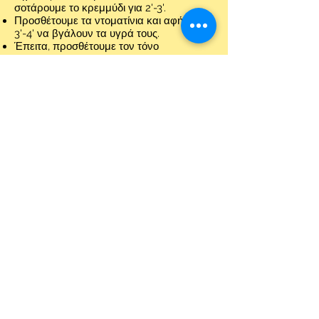
σοτάρουμε το κρεμμύδι για 2'-3'.
Προσθέτουμε τα ντοματίνια και αφήνουμε
3'-4' να βγάλουν τα υγρά τους.
Έπειτα, προσθέτουμε τον τόνο
στραγγισμένο, τη σάλτσα, τις ελιές, το
μπούκοβο και το αλατοπίπερο και
βράζουμε 3'-4'.
Ρίχνουμε μέσα στη σάλτσα τα βρασμένα
μακαρόνια και ανακατεύουμε.
Προαιρετικά πασπαλίζουμε με μαϊντανό
και σερβίρουμε.
Καλή Απόλαυση!
Share
​ΓΕΝΙΚΟΙ ΟΡΟΙ:
Πολιτική για Cookies &
Όροι χρήσης
Πολιτική απορρήτου
© 2020 by F-COOPERATION