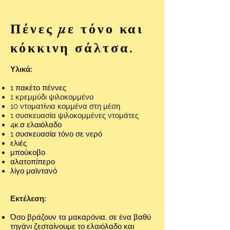
Πένες με τόνο και
κόκκινη σάλτσα.
Υλικά:
1 πακέτο πέννες
1 κρεμμύδι ψιλοκομμένο
10 ντοματίνια κομμένα στη μέση
1 συσκευασία ψιλοκομμένες ντομάτες
4κ.σ ελαιόλαδο
1 συσκευασία τόνο σε νερό
ελιές
μπούκοβο
αλατοπίπερο
λίγο μαϊντανό
Εκτέλεση:
Όσο βράζουν τα μακαρόνια, σε ένα βαθύ
τηγάνι ζεσταίνουμε το ελαιόλαδο και