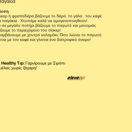
παγάκια
λεση
ικερ ή φραπεδιέρα βάζουμε το Νερό, το γάλα , τον καφέ
τα παγάκια . Χτυπάμε καλά να ομογενοποιηθούν!
 σε μεγάλο ποτήρι βάζουμε το παγωτό και μονομιάς
ζουμε το περιεχόμενο του σέικερ!
αμβάνουμε με χοντρό καλαμάκι. Όσο λιώνει το παγωτό
ται με τον καφέ και γίνεται ένα διατροφικό όνειρο!
a Healthy Τιp:
Γαρνίρουμε με Σιρόπι
μέλας χωρίς ζάχαρη!