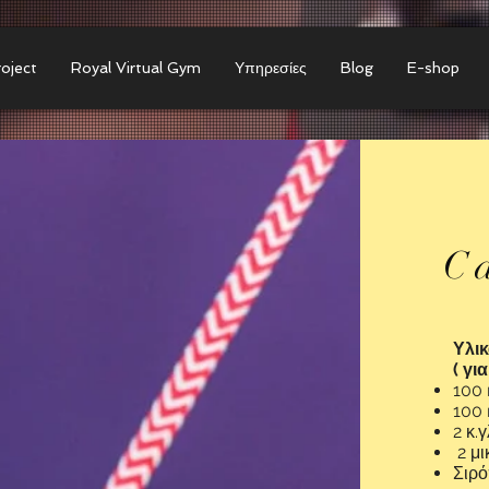
roject
Royal Virtual Gym
Υπηρεσίες
Blog
E-shop
C
Υλι
( γι
100
100 
2 κ.
2 μι
Σιρ