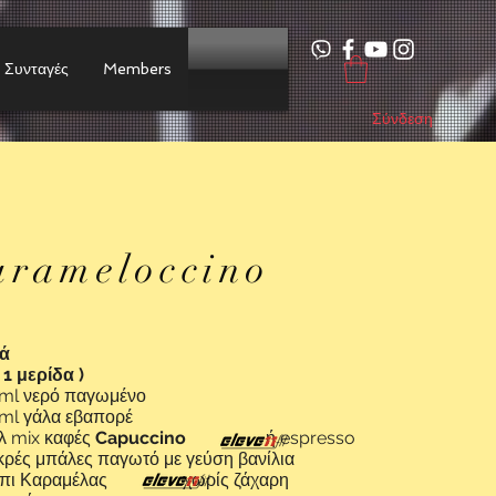
Συνταγές
Members
Σύνδεση
arameloccino
κά
α 1 μερίδα )
 ml νερό παγωμένο
ml γάλα εβαπορέ
γλ mix καφές
Capuccino
ή espresso
κρές μπάλες παγωτό με γεύση βανίλια
όπι Καραμέλας χωρίς ζάχαρη