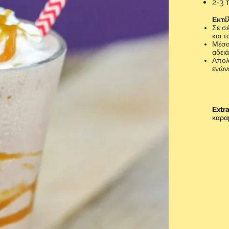
2-3 
Εκτέ
Σε σέ
και 
Μέσα
αδειά
Απολ
ενώνε
Εxtr
καρα
.
.
.
.
.