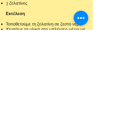
3 ζελατίνες
Εκτέλεση
Τοποθετούμε τη ζελατίνη σε ζεστό νερό.
Χτυπάμε τα υλικά στο μπλέντερ μέχρι να
ομογενοποιηθεί το μίγμα.
Στύβουμε τη ζελατίνη και την
αναμιγνύουμε με το μίγμα.
Tips:
Για το πρωτεινούχο πλιγούρι βρώμης
,σας συνιστούμε να επιλέξετε τη γεύση
Galleta
Share
​ΓΕΝΙΚΟΙ ΟΡΟΙ:
Πολιτική για Cookies &
Όροι χρήσης
Πολιτική απορρήτου