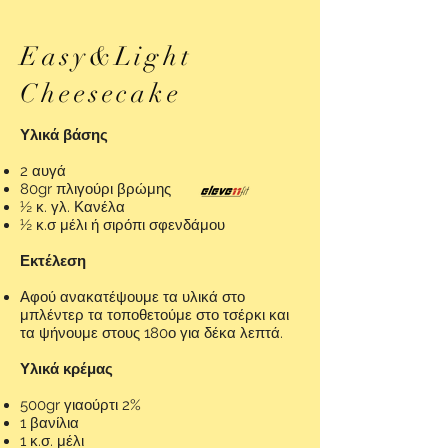
Easy&Light
Cheesecake
Υλικά βάσης
2 αυγά
80gr πλιγούρι βρώμης
½ κ. γλ. Κανέλα
½ κ.σ μέλι ή σιρόπι σφενδάμου
Εκτέλεση
Αφού ανακατέψουμε τα υλικά στο
μπλέντερ τα τοποθετούμε στο τσέρκι και
τα ψήνουμε στους 180ο για δέκα λεπτά.
Υλικά κρέμας
500gr γιαούρτι 2%
1 βανίλια
1 κ.σ. μέλι