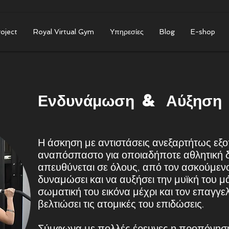
roject
Royal Virtual Gym
Υπηρεσίες
Blog
E-shop
Ενδυνάμωση & Αύξηση μ
Η άσκηση με αντιστάσεις ανεξαρτήτως εξ
αναπόσπαστο για οποιαδήποτε αθλητική 
απευθύνεται σε όλους, από τον ασκούμενο
δυναμώσει και να αυξήσει την μυϊκή του μ
σωματική του εικόνα μέχρι και τον επαγγ
βελτιώσει τις ατομικές του επιδώσεις.
Σύμφωνα με πολλές έρευνες η προπόνηση