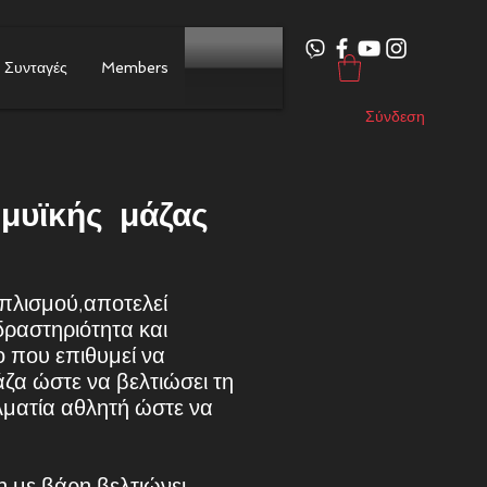
Συνταγές
Members
Σύνδεση
υϊκής μάζας
οπλισμού,αποτελεί
δραστηριότητα
και
 που επιθυμεί να
άζα ώστε να βελτιώσει
τη
ελματία αθλητή ώστε
να
 με βάρη βελτιώνει