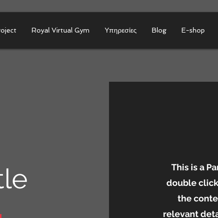
roject
Royal Virtual Gym
Υπηρεσίες
Blog
E-shop
This is a Pa
tle
double click
the conte
relevant deta