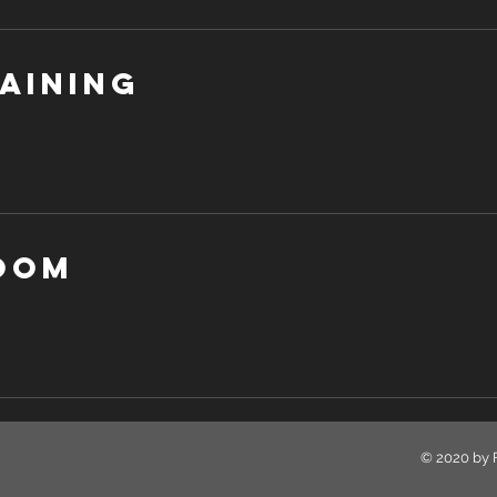
AINING
OOM
© 2020 by