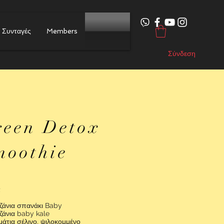
Συνταγές
Members
Σύνδεση
reen Detox
moothie
ά
τζάνια σπανάκι Baby
τζάνια baby kale
μάτια σέλινο, ψιλοκομμένο