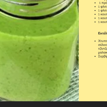
1 πρά
1 φλι
1 φλι
1 κου
1 κου
1 κου
Εκτέ
Χτυπή
σέλιν
τζίντ
μαλα
Σερβί