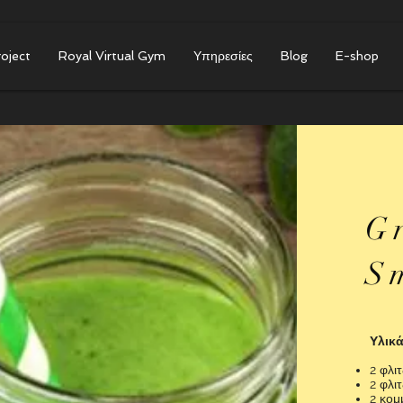
roject
Royal Virtual Gym
Υπηρεσίες
Blog
E-shop
G
S
Υλικ
2 φλι
2 φλι
2 κομ