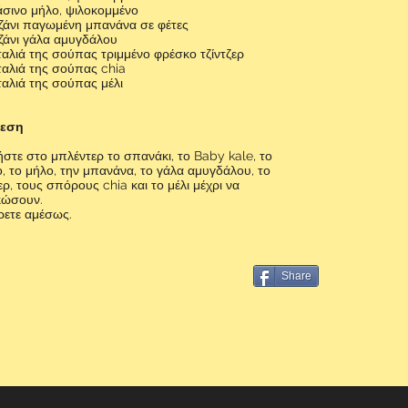
σινο μήλο, ψιλοκομμένο
τζάνι παγωμένη μπανάνα σε φέτες
τζάνι γάλα αμυγδάλου
ταλιά της σούπας τριμμένο φρέσκο τζίντζερ
ταλιά της σούπας chia
ταλιά της σούπας μέλι
λεση
στε στο μπλέντερ το σπανάκι, το Baby kale, το
ο, το μήλο, την μπανάνα, το γάλα αμυγδάλου, το
ζερ, τους σπόρους chia και το μέλι μέχρι να
κώσουν.
ρετε αμέσως.
Share