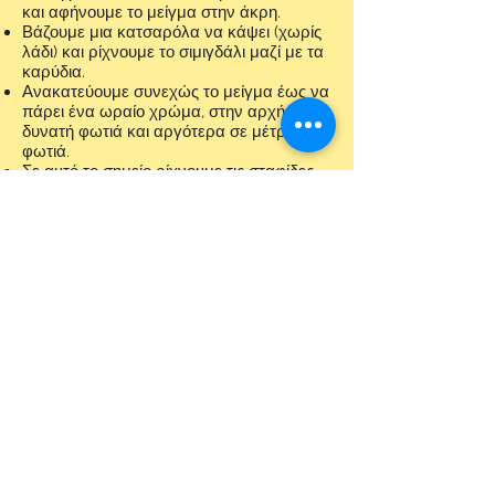
και αφήνουμε το μείγμα στην άκρη.
Βάζουμε μια κατσαρόλα να κάψει (χωρίς
λάδι) και ρίχνουμε το σιμιγδάλι μαζί με τα
καρύδια.
Ανακατεύουμε συνεχώς το μείγμα έως να
πάρει ένα ωραίο χρώμα, στην αρχή σε
δυνατή φωτιά και αργότερα σε μέτρια
φωτιά.
Σε αυτό το σημείο ρίχνουμε τις σταφίδες.
Αποσύρουμε το μείγμα από τη φωτιά και
με προσοχή ρίχνουμε όλο το μείγμα
νερού που έχουμε φτιάξει.
Ξανά βάζουμε στη φωτιά και
ανακατεύουμε καλά έως να πήξη και να
ξεκολλάει από την κατσαρόλα.
Το αδειάζουμε σε φόρμα και το
αναποδογυρίζουμε.
Πασπαλίζουμε από πάνω με κανέλα και
σιρόπι Αγαύης.
Share