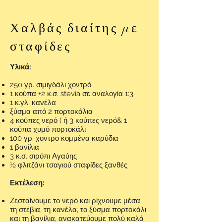
Χαλβάς διαίτης με
σταφίδες
Υλικά:
250 γρ. σιμιγδάλι χοντρό
1 κούπα +2 κ.σ. stevia σε αναλογία 1:3
1 κ.γλ. κανέλα
ξύσμα από 2 πορτοκάλια
4 κούπες νερό ( ή 3 κούπες νερό& 1
κούπα χυμό πορτοκάλι
100 γρ. χοντρο κομμένα καρύδια
1 βανίλια
3 κ.σ. σιρόπι Αγαύης
½ φλιτζάνι τσαγιού σταφίδες ξανθές
​Εκτέλεση:
Ζεσταίνουμε το νερό και ρίχνουμε μέσα
τη στέβια, τη κανέλα, το ξύσμα πορτοκάλι
και τη βανίλια, ανακατεύουμε πολύ καλά