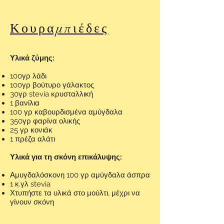
Κουραμπιέδες
Υλικά ζύμης:
100γρ λάδι
100γρ βούτυρο γάλακτος
30γρ stevia κρυσταλλική
1 βανίλια
100 γρ καβουρδισμένα αμύγδαλα
350γρ φαρίνα ολικής
25 γρ κονιάκ
1 πρέζα αλάτι
Υλικά για τη σκόνη επικάλυψης:
Αμυγδαλόσκονη 100 γρ αμύγδαλα άσπρα
1 κ.γλ stevia
Χτυπήστε τα υλικά στο μούλτι, μέχρι να
γίνουν σκόνη