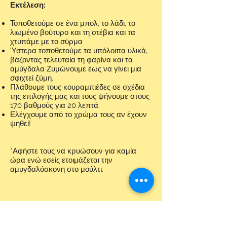
Εκτέλεση:
Τοποθετούμε σε ένα μπολ, το λάδι, το
λιωμένο βούτυρο και τη στέβια και τα
χτυπάμε με το σύρμα
Ύστερα τοποθετούμε τα υπόλοιπα υλικά,
βάζοντας τελευταία τη φαρίνα και τα
αμύγδαλα Ζυμώνουμε έως να γίνει μια
σφιχτεί ζύμη.
Πλάθουμε τους κουραμπιέδες σε σχέδια
της επιλογής μας και τους ψήνουμε στους
170 βαθμούς για 20 λεπτά.
Ελέγχουμε από το χρώμα τους αν έχουν
ψηθεί!
*Αφήστε τους να κρυώσουν για καμία
ώρα ενώ εσείς ετοιμάζεται την
αμυγδαλόσκονη στο μούλτι.
Ετοιμάστε την αμυγδαλόσκονη βάζοντας
στο μούλτι τα 100γρ άσπρα αμύγδαλα
μαζί με το 1 κ.γλ stevia έως να γίνουν