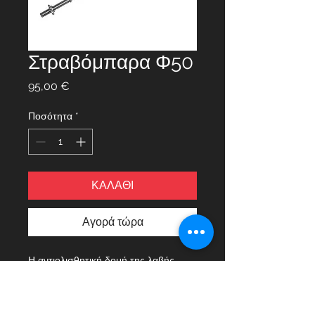
Στραβόμπαρα Φ50
Τιμή
95,00 €
Ποσότητα
*
ΚΑΛΑΘΙ
Αγορά τώρα
Η αντιολισθητική δομή της λαβής 
αυξάνει την ασφάλεια ενώ μπορεί να 
συνδυαστεί με δίσκους αντίστοιχης 
διαμέτρου η ασφάλιση των οποίων 