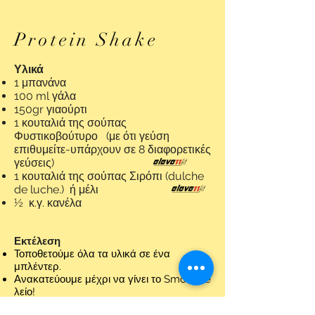
Protein Shake
Υλικά
1 μπανάνα
100 ml γάλα
150gr γιαούρτι
1 κουταλιά της σούπας
Φυστικοβούτυρο
(με ότι γεύση
επιθυμείτε-υπάρχουν σε 8 διαφορετικές
γεύσεις)
1 κουταλιά της σούπας Σιρόπι (dulche
de luche.) ή μέλι
½ κ.γ. κανέλα
Εκτέλεση
Τοποθετούμε όλα τα υλικά σε ένα
μπλέντερ.
Ανακατεύουμε μέχρι να γίνει το Smoothie
λείο!