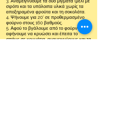
3. Αναμειγνύουμε τα δύο μίγματα (μέλι με
σιρόπι και τα υπόλοιπα υλικά χωρίς τα
αποξηραμένα φρούτα και τη σοκολάτα.
4. Ψήνουμε για 20' σε προθερμασμένο
φούρνο στους 160 βαθμούς.
5. Αφού το βγάλουμε από το φούρνο το
αφήνουμε να κρυώσει και έπειτα το
σπάμε σε κομμάτια, αναμειγνύουμε και τα
αποξηραμένα φρούτα με τη σοκολάτα και
το αποθηκεύουμε σε γυάλινο βάζο σε
σκιερό μέρος.
Καλή Απόλαυση!
Share
​ΓΕΝΙΚΟΙ ΟΡΟΙ:
Πολιτική για Cookies &
Όροι χρήσης