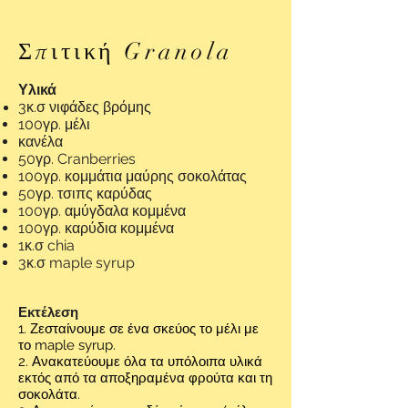
Σπιτική Granola
Υλικά
3κ.σ νιφάδες
βρόμης
100γρ. μέλι
κανέλα
50γρ. Cranberries
100γρ. κομμάτια μαύρης σοκολάτας
50γρ. τσιπς καρύδας
100γρ. αμύγδαλα κομμένα
100γρ. καρύδια κομμένα
1κ.σ chia
3κ.σ maple syrup
Εκτέλεση
1. Ζεσταίνουμε σε ένα σκεύος το μέλι με
το maple syrup.
2. Ανακατεύουμε όλα τα υπόλοιπα υλικά
εκτός από τα αποξηραμένα φρούτα και τη
σοκολάτα.