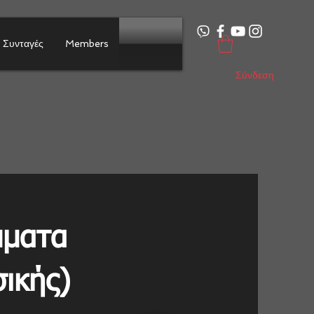
Συνταγές
Members
Σύνδεση
μματα
ικής)