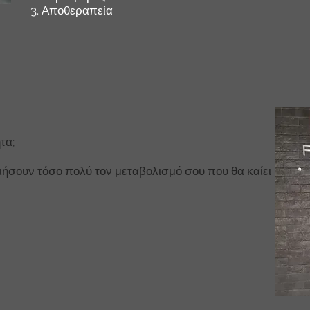
3. Αποθεραπεία
τα;
οιήσουν τόσο πολύ τον μεταβολισμό σου που θα καίει