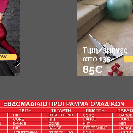
Τιμή/3μηνες
NOW
από 135
85€