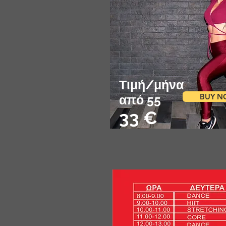
Τιμή/μήνα
BUY 
από 55
33 €