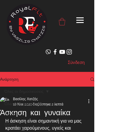
Σύνδεση
Ανάρτηση
Όλες οι δημοσιεύσεις
Βασίλης Χατζής
Όλες οι δημοσιεύσεις
18 Νοε 2020
διαβάστηκε 2 λεπτά
Άσκηση και γυναίκα
Fitness
Η άσκηση είναι σημαντική για να μας 
gym
κρατάει χαρούμενους, υγιείς και 