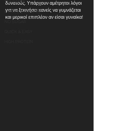
ΣΥΝΤΑΓΕΣ
δυνατούς. Υπάρχουν αμέτρητοι λόγοι 
για να ξεκινήσει κανείς να γυμνάζεται 
ΓΛΥΚΕΣ ΣΥΝΤΑΓΕΣ
και μερικοί επιπλέον αν είσαι γυναίκα!
NO SUGAR
QUICK & EASY
HIGH PROTEIN