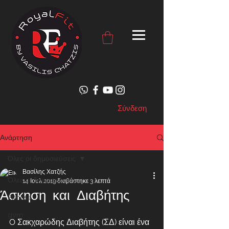
Σύνδεση
Ανάρτηση
Όλες οι δημοσιεύσεις
Βασίλης Χατζής
Όλες οι δημοσιεύσεις
14 Ιουλ 2019
διαβάστηκε 3 λεπτά
Άσκηση και Διαβήτης
Fitness
gym
O Σακχαρώδης Διαβήτης (ΣΔ) είναι ένα 