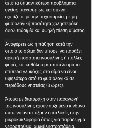
ΣΥΝΤΑΓΕΣ
από τα σημαντικότερα προβλήματα 
υγείας παγκοσμίως και συχνά 
ΓΛΥΚΕΣ ΣΥΝΤΑΓΕΣ
σχετίζεται με την παχυσαρκία, με μη 
NO SUGAR
φυσιολογική ποσότητα χοληστερόλη, 
δυσλιπιδαιμία και υψηλή πίεση αίματος. 
QUICK & EASY
HIGH PROTEIN
Αναφέρετε ως η πάθηση κατά την 
οποία το σώμα δεν μπορεί να παράξει 
αρκετή ποσότητα ινσουλίνης ή πολλές 
φορές και καθόλου με αποτέλεσμα τα 
επίπεδα γλυκόζης στο αίμα να είναι 
υψηλότερα από τα φυσιολογικά σε 
περιόδους νηστείας (8 ώρες). 
Άτομα με διαταραχή στην παραγωγή 
της ινσουλίνης έχουν αυξημένο κίνδυνο 
ώστε να αναπτύξουν επιπλοκές στην 
μικροκυκλοφορία όπως για παράδειγμα 
νεφροπάθεια, αμφιβληστροπάθεια, 