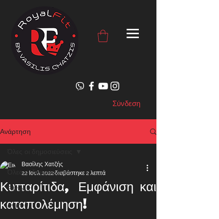
Σύνδεση
Ανάρτηση
Όλες οι δημοσιεύσεις
Βασίλης Χατζής
Όλες οι δημοσιεύσεις
22 Ιουλ 2022
διαβάστηκε 2 λεπτά
Κυτταρίτιδα, Εμφάνιση και
Fitness
καταπολέμηση!
gym