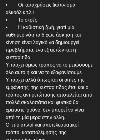
⦁	Οι καταχρήσεις (κάπνισμα, 
αλκοόλ κ.τ.λ.)
⦁	Το στρές
⦁	Η καθιστική ζωή, γιατί μια 
καθημερινότητα δίχως άσκηση και 
κίνηση είναι λογικό να δημιουργεί 
προβλήματα, ένα εξ αυτών και η 
κυτταρίτιδα
Υπάρχει όμως τρόπος να το μειώσουμε 
όλο αυτό ή και να το εξαφανίσουμε; 
Υπάρχει αλλά όπως και οι αιτίες της 
εμφάνισης  της κυτταρίτιδας έτσι και ο 
τρόπος αντιμετώπισης αποτελείται από 
πολλά σκαλοπάτια και φυσικά θα 
χρειαστεί χρόνο, δεν μπορεί να γίνει 
από τη μία μέρα στην άλλη.
Οι πιο απλοί και αποτελεσματικοί 
τρόποι καταπολέμησης  της 
κυτταρίτιδας είναι: