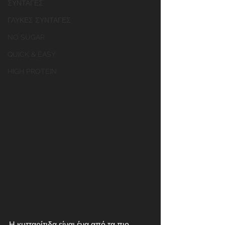
ΣΥΝΤΑΓΕΣ
ΓΛΥΚΕΣ ΣΥΝΤΑΓΕΣ
NO SUGAR
QUICK & EASY
HIGH PROTEIN
Η κυτταρίτιδα είναι ένα από τα πιο 