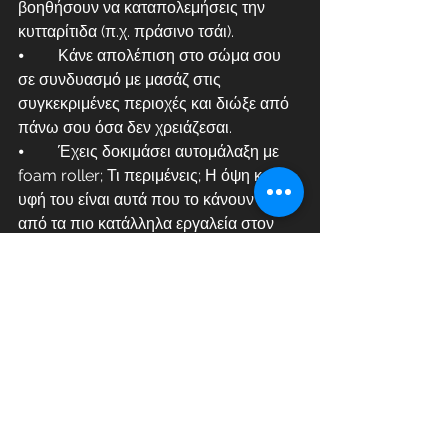
βοηθήσουν να καταπολεμήσεις την 
κυτταρίτιδα (π.χ. πράσινο τσάι).
⦁	Κάνε απολέπιση στο σώμα σου 
σε συνδυασμό με μασάζ στις 
συγκεκριμένες περιοχές και διώξε από 
πάνω σου όσα δεν χρειάζεσαι.
⦁	Έχεις δοκιμάσει αυτομάλαξη με 
foam roller; Τι περιμένεις; Η όψη και η 
υφή του είναι αυτά που το κάνουν ένα 
από τα πιο κατάλληλα εργαλεία στον 
αγώνα εναντίον της κυτταρίτιδας.
⦁	Reboots. Δοκίμασε τις μπότες 
μασάζ, απόλαυσε τα 30’ που θα 
χρειαστείς για να κάνεις reboots και 
δες άμεσα αποτελέσματα στα πόδια 
σου, όχι μόνο σε ότι αφορά την 
κυτταρίτιδα.
Τώρα που ενημερώθηκες, δεν έχεις 