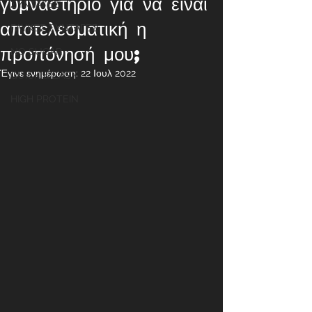
γυμναστήριο για να είναι
ΣΥΝΤΑΓΕΣ
αποτελεσματική η
ΓΛΥΚΕΣ ΣΥΝΤΑΓΕΣ
προπόνησή μου;
NO SUGAR
Έγινε ενημέρωση:
22 Ιουλ 2022
QUICK & EASY
HIGH PROTEIN