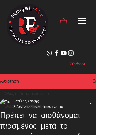
Σύνδεση
Ανάρτηση
Όλες οι δημοσιεύσεις
Βασίλης Χατζής
Όλες οι δημοσιεύσεις
8 Απρ 2022
διαβάστηκε 1 λεπτά
Πρέπει να αισθάνομαι
Fitness
πιασμένος μετά το
gym