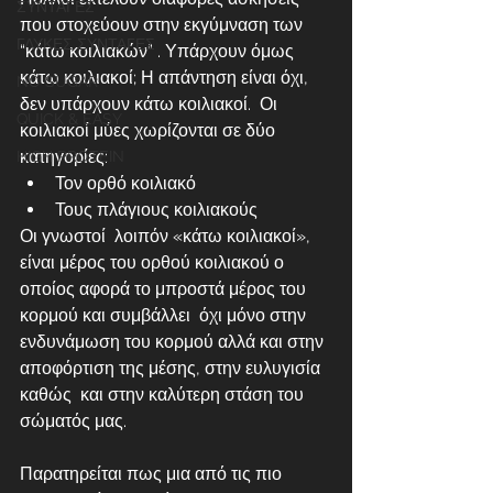
ΣΥΝΤΑΓΕΣ
που στοχεύουν στην εκγύμναση των  
ΓΛΥΚΕΣ ΣΥΝΤΑΓΕΣ
“κάτω κοιλιακών” . Υπάρχουν όμως 
κάτω κοιλιακοί; Η απάντηση είναι όχι, 
NO SUGAR
δεν υπάρχουν κάτω κοιλιακοί.  Οι 
QUICK & EASY
κοιλιακοί μύες χωρίζονται σε δύο 
κατηγορίες: 
HIGH PROTEIN
Τον ορθό κοιλιακό
Τους πλάγιους κοιλιακούς
Οι γνωστοί  λοιπόν «κάτω κοιλιακοί», 
είναι μέρος του ορθού κοιλιακού ο 
οποίος αφορά το μπροστά μέρος του 
κορμού και συμβάλλει  όχι μόνο στην 
ενδυνάμωση του κορμού αλλά και στην 
αποφόρτιση της μέσης, στην ευλυγισία 
καθώς  και στην καλύτερη στάση του 
σώματός μας.
Παρατηρείται πως μια από τις πιο 