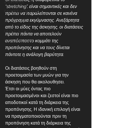
ΣΥΝΤΑΓΕΣ
“stretching”, είναι σημαντικές και δεν 
ΓΛΥΚΕΣ ΣΥΝΤΑΓΕΣ
πρέπει να παραλείπονται σε κανένα 
πρόγραμμα εκγύμνασης. Ανεξάρτητα 
NO SUGAR
από το είδος της άσκησης, οι διατάσεις 
QUICK & EASY
πρέπει πάντα να αποτελούν 
αναπόσπαστο κομμάτι της 
HIGH PROTEIN
προπόνησης και να τους δίνεται 
πάντοτε η ανάλογη βαρύτητα.
Οι διατάσεις βοηθούν στη 
προετοιμασία των μυών για την 
άσκηση που θα ακολουθησει. 
Έτσι οι μύες όντας πιο 
προετοιμασμένοι και ζεστοί είναι πιο 
αποδοτικοί κατά τη διάρκεια της 
προπόνησης. Η ιδανική επιλογή είναι 
να πραγματοποιούνται πριν τη 
προπόνηση κατά τη διάρκεια της 