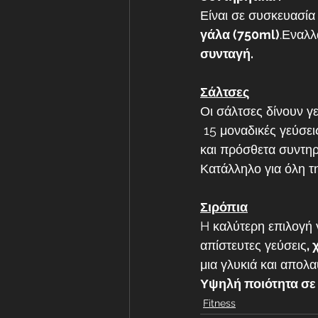
Είναι σε συσκευασία
γάλα (750ml)
.Εναλλ
συνταγή. 
Σάλτσες
Οι σάλτσες δίνουν γ
 15 μοναδικές γεύσεις , ήρθαν για να συναρπάσουν, μιας και δεν περιέχουν ζάχαρη, λιπαρά 
και πρόσθετα συντηρ
Κατάλληλο για όλη τη
Σιρόπια
H καλύτερη επιλογή 
απίστευτες γεύσεις
,
μια γλυκιά και απολα
Υψηλή ποιότητα σε γ
Fitness