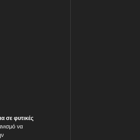
α σε φυτικές 
ανισμό να 
ην 