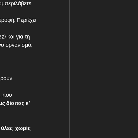
υμπεριλάβετε 
τροφή. Περιέχει 
2) και για τη 
ο οργανισμό, 
έρουν 
ς που 
ς δίαιτας κ’ 
ύλες  χωρίς 