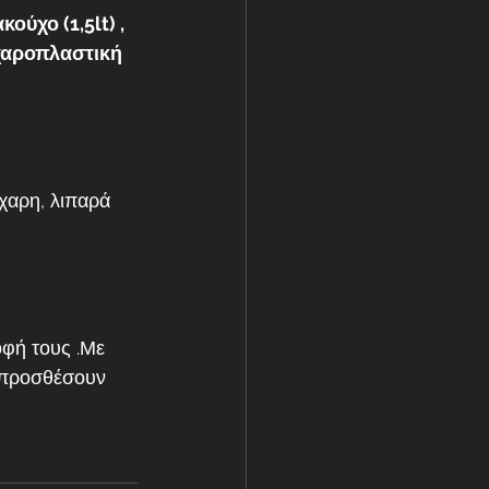
ούχο (1,5lt) , 
χαροπλαστική 
οφή τους .Με 
προσθέσουν 