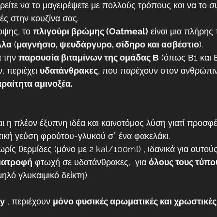
ρείτε να το μαγειρέψετε με πολλούς τρόπους και να το σ
ς στην κουζίνα σας.
ψης, το 
πλιγούρι βρώμης (Oatmeal)
 είναι μια πλήρης 
λλα
 (
μαγνήσιο, ψευδάργυρο, σίδηρο και ασβέστιο
).
 την 
παρουσία βιταμίνων της ομάδας Β
 (όπως Β1 και Β
, περιέχει 
υδατάνθρακες
, που παρέχουν στον ανθρώπιν
αραίτητα αμινοξέα.
αι η πλέον έξυπνη ιδέα και καινοτόμος λύση γιατί προσφ
στική γεύση φρούτου-γλυκού σ΄ ένα φακελάκι.
ρίς θερμίδες (μόνο με 2 kal/100ml) , ιδανικά για αυτού
ιατροφή
 φτωχή σε υδατάνθρακες,  για 
όλους τους τύπου
μηλό γλυκαιμικό δείκτη).
ly
 , περιέχουν 
μόνο φυσικές αρωματικές και χρωστικές 