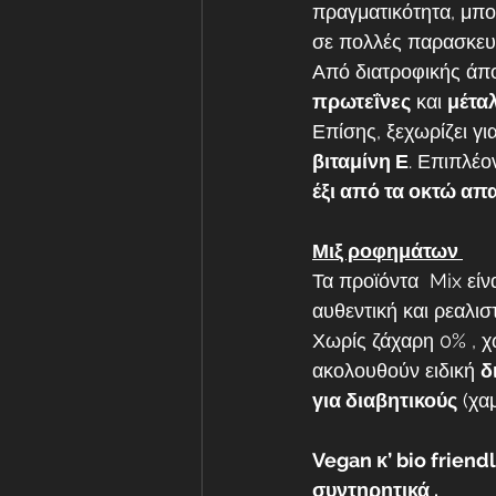
πραγματικότητα, μπο
σε πολλές παρασκευέ
Από διατροφικής άπο
πρωτεΐνες
 και 
μέτα
Επίσης, ξεχωρίζει για
βιταμίνη Ε
. Επιπλέον
έξι από τα οκτώ απ
Μιξ ροφημάτων 
Τα προϊόντα  Mix είν
αυθεντική και ρεαλι
Χωρίς ζάχαρη 0% , χω
ακολουθούν ειδική 
δ
για διαβητικούς
 (χα
Vegan κ’ bio friend
συντηρητικά .