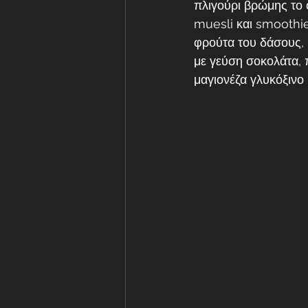
πλιγούρι βρώμης το 
muesli και smoothie.
φρούτα του δάσους, ρ
με γεύση σοκολάτα, 
μαγιονέζα γλυκόξινο κ