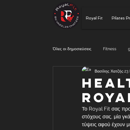
Royal Fit
Pilates P
Όλες οι δημοσιεύσεις
Fitness
Βασίλης Χατζής
23
HIGH PROTEIN
HEAL
ROYA
Το Royal Fit σας πρ
στόχους σας, μία γκ
τύψεις αφού έχουν μη