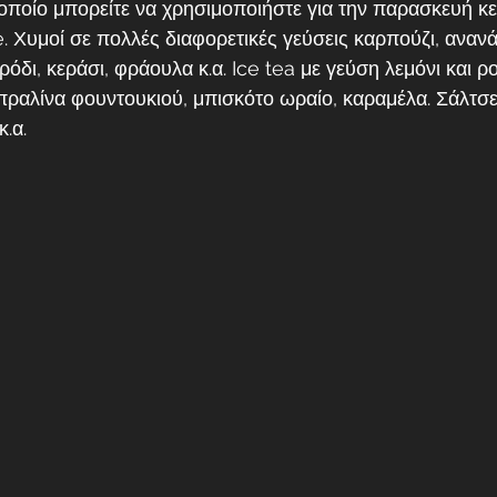
οποίο μπορείτε να χρησιμοποιήστε για την παρασκευή κε
 Χυμοί σε πολλές διαφορετικές γεύσεις καρπούζι, ανανάς
όδι, κεράσι, φράουλα κ.α. Ice tea με γεύση λεμόνι και ρο
πραλίνα φουντουκιού, μπισκότο ωραίο, καραμέλα. Σάλτσ
.α. 