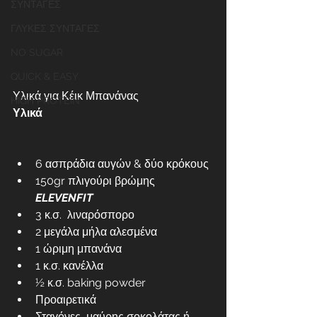
ΣΥΝΤΑΓΕΣ
ΓΛΥΚΕΣ ΣΥΝΤΑΓΕΣ
NO SUGAR
QUICK & EASY
Υλικά για Κέικ Μπανάνας
HIGH PROTEIN
Υλικά
6 ασπράδια αυγών & δύο κρόκους
150gr πλιγούρι βρώμης 
ELEVENFIT
3 κ.σ.  λιναρόσπορο
2 μεγάλα μήλα αλεσμένα
1 ώριμη μπανάνα
1 κ.σ. κανέλλα
½ κ.σ. baking powder
Προαιρετικά
Σταγόνες  μαύρης σοκολάτας ή 